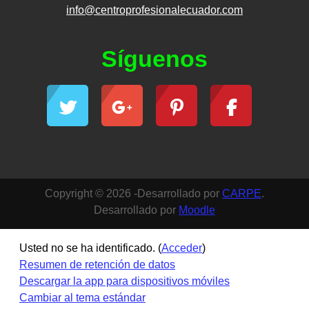
info@centroprofesionalecuador.com
Síguenos
Copyright © 2026 -Desarrollado por
CARPE
.
Desarrollado por
Moodle
Usted no se ha identificado. (
Acceder
)
Resumen de retención de datos
Descargar la app para dispositivos móviles
Cambiar al tema estándar