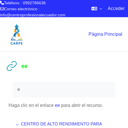
Teléfono : 0992786636
Acceder
Correo electrónico :
info@centroprofesionalecuador.com
Salta al contenido principal
Página Principal
ee
Requisitos de finalización
e
Haga clic en el enlace
ee
para abrir el recurso.
← CENTRO DE ALTO RENDIMIENTO PARA